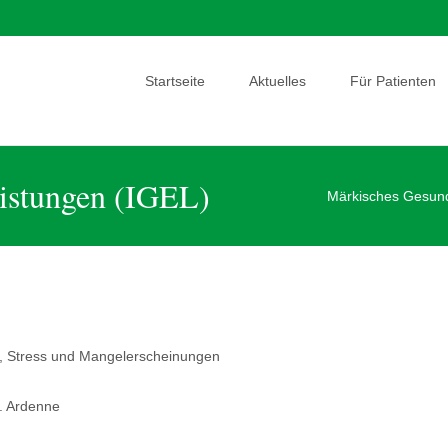
Skip
to
Startseite
Aktuelles
Für Patienten
content
eistungen (IGEL)
Märkisches Gesund
, Stress und Mangelerscheinungen
r. Ardenne