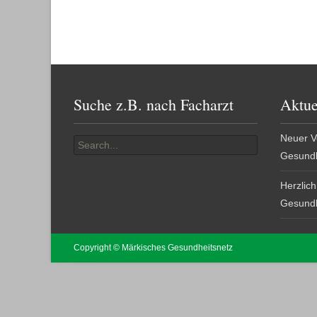
Suche z.B. nach Facharzt
Aktue
Search
Neuer V
for:
Gesundh
Herzlic
Gesundh
Copyright © Märkisches Gesundheitsnetz