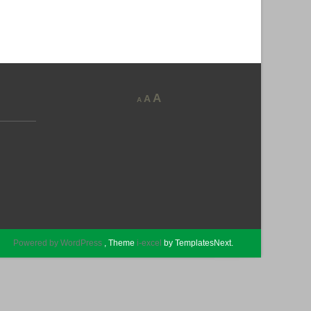
A
A
A
Powered by WordPress
, Theme
i-excel
by TemplatesNext.